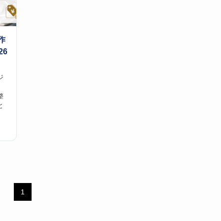
作
26
ジ
整
と
1