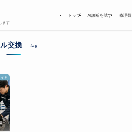
トップ
AI診断を試す
修理費
します
ル交換
– tag –
タイヤ