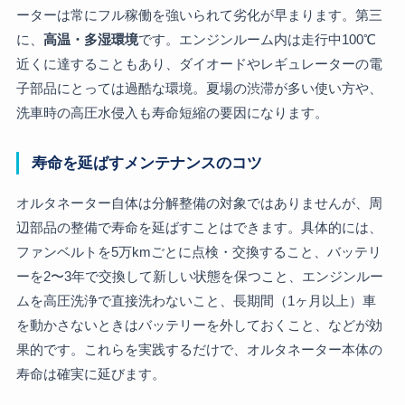
ーターは常にフル稼働を強いられて劣化が早まります。第三
に、
高温・多湿環境
です。エンジンルーム内は走行中100℃
近くに達することもあり、ダイオードやレギュレーターの電
子部品にとっては過酷な環境。夏場の渋滞が多い使い方や、
洗車時の高圧水侵入も寿命短縮の要因になります。
寿命を延ばすメンテナンスのコツ
オルタネーター自体は分解整備の対象ではありませんが、周
辺部品の整備で寿命を延ばすことはできます。具体的には、
ファンベルトを5万kmごとに点検・交換すること、バッテリ
ーを2〜3年で交換して新しい状態を保つこと、エンジンルー
ムを高圧洗浄で直接洗わないこと、長期間（1ヶ月以上）車
を動かさないときはバッテリーを外しておくこと、などが効
果的です。これらを実践するだけで、オルタネーター本体の
寿命は確実に延びます。