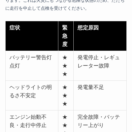
ります。これは火災にもつながる危険な状態のため、ただち
に走行を中止して点検を受けてください。
症状
緊
想定原因
急
度
バッテリー警告灯
★
発電停止・レギュ
点灯
★
レーター故障
★
ヘッドライトの明
★
発電量不足
るさ不安定
★
★
エンジン始動不
★
完全故障・バッテ
良・走行中停止
★
リー上がり