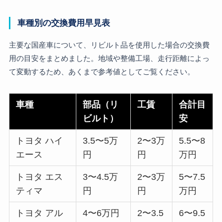
車種別の交換費用早見表
主要な国産車について、リビルト品を使用した場合の交換費
用の目安をまとめました。地域や整備工場、走行距離によっ
て変動するため、あくまで参考値としてご覧ください。
車種
部品（リ
工賃
合計目
ビルト）
安
トヨタ ハイ
3.5〜5万
2〜3万
5.5〜8
エース
円
円
万円
トヨタ エス
3〜4.5万
2〜3万
5〜7.5
ティマ
円
円
万円
トヨタ アル
4〜6万円
2〜3.5
6〜9.5