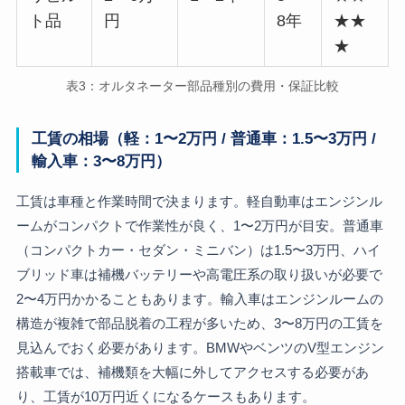
ト品
円
8年
★★
★
表3：オルタネーター部品種別の費用・保証比較
工賃の相場（軽：1〜2万円 / 普通車：1.5〜3万円 /
輸入車：3〜8万円）
工賃は車種と作業時間で決まります。軽自動車はエンジンル
ームがコンパクトで作業性が良く、1〜2万円が目安。普通車
（コンパクトカー・セダン・ミニバン）は1.5〜3万円、ハイ
ブリッド車は補機バッテリーや高電圧系の取り扱いが必要で
2〜4万円かかることもあります。輸入車はエンジンルームの
構造が複雑で部品脱着の工程が多いため、3〜8万円の工賃を
見込んでおく必要があります。BMWやベンツのV型エンジン
搭載車では、補機類を大幅に外してアクセスする必要があ
り、工賃が10万円近くになるケースもあります。